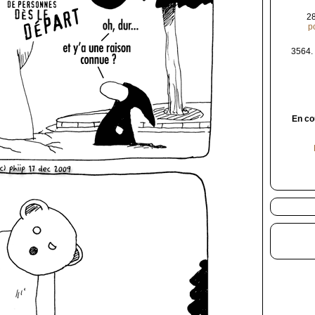
2
p
3564.
En co