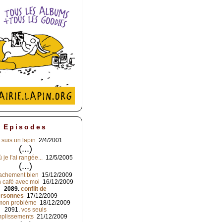
Episodes
 suis un lapin
2/4/2001
(...)
 je l'ai rangée...
12/5/2005
(...)
achement bien
15/12/2009
 café avec moi
16/12/2009
2089.
conflit de
ersonnes
17/12/2009
mon problème
18/12/2009
2091.
vos seuls
plissements
21/12/2009