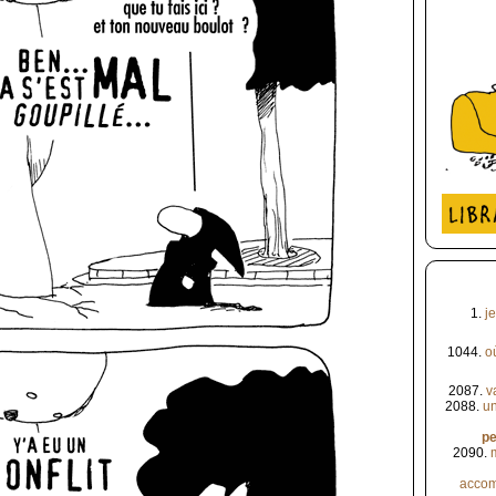
1.
je
1044.
où
2087.
v
2088.
un
p
2090.
accom