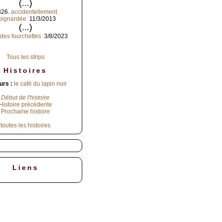
(...)
826.
accidentellement
oignardée
11/3/2013
(...)
des fourchettes
3/8/2023
Tous les strips
Histoires
urs :
le café du lapin noir
Début de l'histoire
Histoire précédente
Prochaine histoire
toutes les histoires
Liens