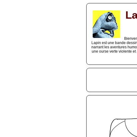
La
Bienven
Lapin est une bande dessin
narrant les aventures humor
une ourse verte violente et