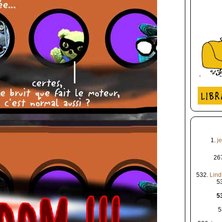
1.
je
26
532.
Lind
5
5
5