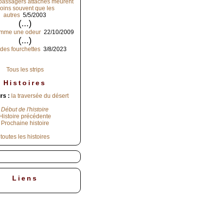
 passagers attachés meurent
oins souvent que les
autres
5/5/2003
(...)
mme une odeur
22/10/2009
(...)
des fourchettes
3/8/2023
Tous les strips
Histoires
rs :
la traversée du désert
Début de l'histoire
Histoire précédente
Prochaine histoire
toutes les histoires
Liens