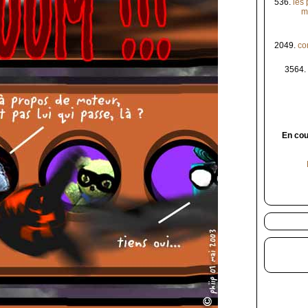
536.
les
m
2049.
co
3564.
En cou