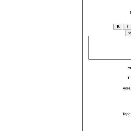
T
A
E
Adre
Tapez