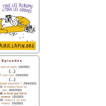
Episodes
 suis un lapin
2/4/2001
(...)
7.
coin coin
23/4/2002
(...)
bergh peut-ètre ?
29/4/2003
33.
le moteur fume un
peu
30/4/2003
34.
le bruit que fait le
moteur
1/5/2003
35.
l'avion à un seul
moteur
2/5/2003