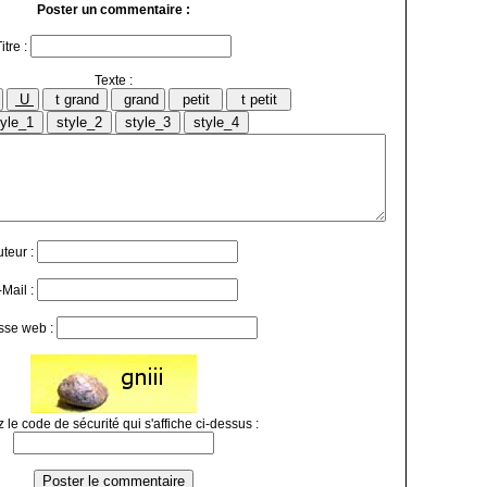
Poster un commentaire :
itre :
Texte :
uteur :
-Mail :
sse web :
 le code de sécurité qui s'affiche ci-dessus :