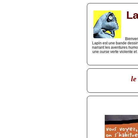
La
Bienven
Lapin est une bande dessin
narrant les aventures humor
une ourse verte violente et
le