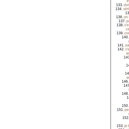
t
133.
dur
134.
véri
1
136.
un 
137.
p
138.
c'
ca
139.
co
140
141.
pa
142.
c'
a
14
1
14
a
146
14
148
1
150
151.
pe
152
153.
je 