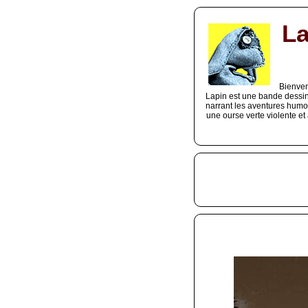
La
Bienven
Lapin est une bande dessin
narrant les aventures humor
une ourse verte violente et