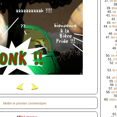
37.
ce qu
3
39.
plu
40.
où 
41.
les 
42.
43.
un 
44.
la fin
4
46.
av
47.
les 
4
b
49
50.
on r
51.
il 
52.
s
53.
tu 
54.
un 
55.
j
56.
j
57.
p
58.
un 
5
60.
mon e
Mettre le premier commentaire
6
62