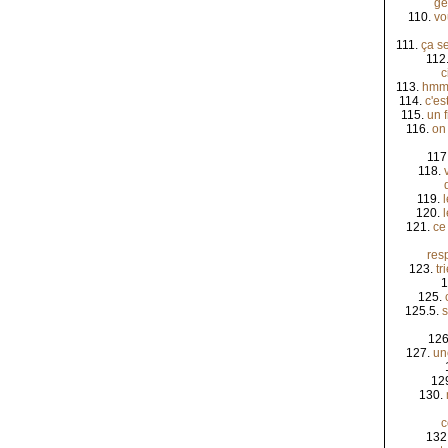
gé
110.
vo
111.
ça se
112
c
113.
hmm,
114.
c'es
115.
un f
116.
on
117
118.
119.
120.
121.
ce 
res
123.
tr
1
125.
125.5.
s
126
127.
un
12
130.
c
132