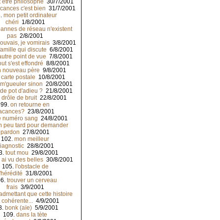
ut ètre philosophe
30/7/2001
acances c'est bien
31/7/2001
.
mon petit ordinateur
chéri
1/8/2001
pannes de réseau n'existent
pas
2/8/2001
pouvais, je vomirais
3/8/2001
amille qui discute
6/8/2001
'autre point de vue
7/8/2001
out s'est effondré
8/8/2001
 nouveau père
9/8/2001
 carte postale
10/8/2001
 m'gueuler sinon
20/8/2001
 de pot d'adieu ?
21/8/2001
 drôle de bruit
22/8/2001
99.
on retourne en
acances?
23/8/2001
e numéro sang
24/8/2001
n peu tard pour demander
pardon
27/8/2001
102.
mon meilleur
iagnostic
28/8/2001
3.
tout mou
29/8/2001
n ai vu des belles
30/8/2001
105.
l'obstacle de
l'hérédité
31/8/2001
6.
trouver un cerveau
frais
3/9/2001
admettant que cette histoire
t cohérente...
4/9/2001
8.
bonk (aïe)
5/9/2001
109.
dans la tète