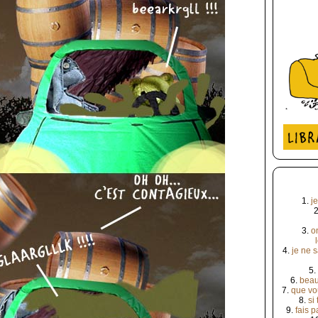
1.
je
3.
o
4.
je ne 
5.
6.
beau
7.
que vou
8.
si 
9.
fais 