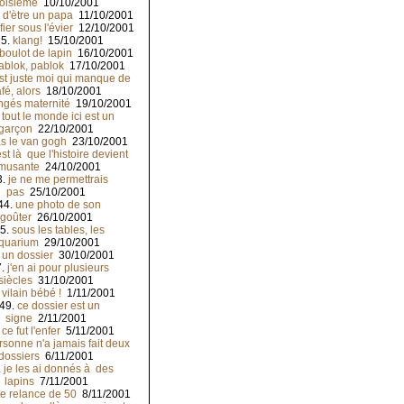
roisième
10/10/2001
 d'ètre un papa
11/10/2001
fier sous l'évier
12/10/2001
35.
klang!
15/10/2001
boulot de lapin
16/10/2001
ablok, pablok
17/10/2001
est juste moi qui manque de
fé, alors
18/10/2001
ngés maternité
19/10/2001
.
tout le monde ici est un
garçon
22/10/2001
s le van gogh
23/10/2001
est là que l'histoire devient
musante
24/10/2001
3.
je ne me permettrais
pas
25/10/2001
44.
une photo de son
goûter
26/10/2001
5.
sous les tables, les
quarium
29/10/2001
.
un dossier
30/10/2001
7.
j'en ai pour plusieurs
siècles
31/10/2001
.
vilain bébé !
1/11/2001
49.
ce dossier est un
signe
2/11/2001
.
ce fut l'enfer
5/11/2001
rsonne n'a jamais fait deux
dossiers
6/11/2001
.
je les ai donnés à des
lapins
7/11/2001
te relance de 50
8/11/2001