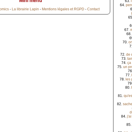
Mini menu
63.
64.
pen
omics
-
La librairie Lapin
-
Mentions légales et RGPD
-
Contact
65
6
67.
68
6
70.
on
7
72.
de 
73.
ta
74.
ça
75.
un pr
76
77.
78.
les 
79
80.
81.
qu'es
82.
sache
d
84.
j'a
85