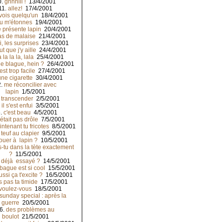
0.
gnnniii !
13/4/2001
11.
allez!
17/4/2001
 vois quelqu'un
18/4/2001
tu m'étonnes
19/4/2001
e présente lapin
20/4/2001
as de malaise
21/4/2001
, les surprises
23/4/2001
ut que j'y aille
24/4/2001
a la la la, lala
25/4/2001
e blague, hein ?
26/4/2001
est trop facile
27/4/2001
une cigarette
30/4/2001
2.
me réconcilier avec
lapin
1/5/2001
.
transcender
2/5/2001
.
il s'est enfui
3/5/2001
.
c'est beau
4/5/2001
'était pas drôle
7/5/2001
intenant tu fricotes
8/5/2001
 teuf au clapier
9/5/2001
ouer à lapin ?
10/5/2001
s-tu dans la tète exactement
?
11/5/2001
s déjà essayé ?
14/5/2001
 bague est si cool
15/5/2001
ussi ça t'excite ?
16/5/2001
is pas ta timide
17/5/2001
voulez-vous
18/5/2001
sunday special : après la
guerre
20/5/2001
6.
des problèmes au
boulot
21/5/2001