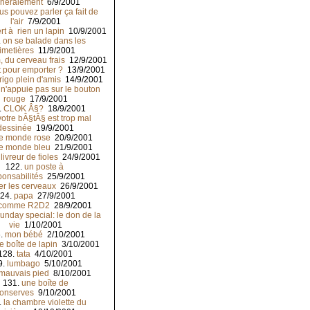
néralement
6/9/2001
us pouvez parler ça fait de
l'air
7/9/2001
rt à rien un lapin
10/9/2001
.
on se balade dans les
imetières
11/9/2001
 du cerveau frais
12/9/2001
t pour emporter ?
13/9/2001
rigo plein d'amis
14/9/2001
 n'appuie pas sur le bouton
rouge
17/9/2001
.
CLOK Â§?
18/9/2001
votre bÂ§tÂ§ est trop mal
dessinée
19/9/2001
le monde rose
20/9/2001
le monde bleu
21/9/2001
livreur de fioles
24/9/2001
122.
un poste à
ponsabilités
25/9/2001
ier les cerveaux
26/9/2001
24.
papa
27/9/2001
comme R2D2
28/9/2001
unday special: le don de la
vie
1/10/2001
.
mon bébé
2/10/2001
e boîte de lapin
3/10/2001
128.
tata
4/10/2001
9.
lumbago
5/10/2001
mauvais pied
8/10/2001
131.
une boîte de
onserves
9/10/2001
.
la chambre violette du