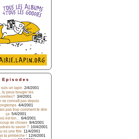
Episodes
 suis un lapin
2/4/2001
2.
tu peux bouger les
oreilles?
3/4/2001
n se connaît pas depuis
longtemps
4/4/2001
sais pas trop comment te dire
ça
5/4/2001
où est ton...
6/4/2001
coup de choses
9/4/2001
drais-tu savoir ?
10/4/2001
tu es une fille
11/4/2001
pas ta pimbèche !
12/4/2001