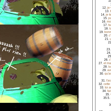
1
12.
je
13.
14.
je t
15.
p
16.
moi
17.
fa
18.
l
19.
bonn
20.
c'
21.
2
23
24
25
26.
c
27.
et ma
28.
la
29.
av
30.
qu'a
31.
t'a
32.
cette
33.
toi a
34.
fa
35.
35.5.
3