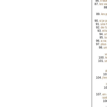
86.
il fa
87.
les v
88
89.
les 
90.
si je 
91.
une f
92.
de l
93.
et t
94.
un
95.
la
96.
a va
97.
plus
98.
un
v
100.
l
101.
u
d
10
104.
j'e
10
107.
en 
soi
10