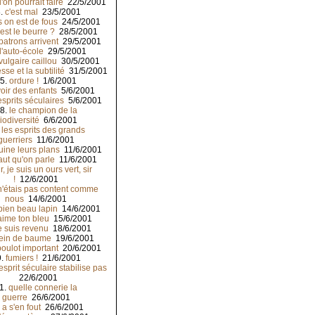
'on pourrait faire
22/5/2001
8.
c'est mal
23/5/2001
s on est de fous
24/5/2001
est le beurre ?
28/5/2001
patrons arrivent
29/5/2001
l'auto-école
29/5/2001
vulgaire caillou
30/5/2001
esse et la subtilité
31/5/2001
5.
ordure !
1/6/2001
oir des enfants
5/6/2001
esprits séculaires
5/6/2001
8.
le champion de la
iodiversité
6/6/2001
.
les esprits des grands
guerriers
11/6/2001
uine leurs plans
11/6/2001
faut qu'on parle
11/6/2001
ir, je suis un ours vert, sir
!
12/6/2001
n'étais pas content comme
nous
14/6/2001
bien beau lapin
14/6/2001
'aime ton bleu
15/6/2001
e suis revenu
18/6/2001
lein de baume
19/6/2001
boulot important
20/6/2001
9.
fumiers !
21/6/2001
sprit séculaire stabilise pas
22/6/2001
1.
quelle connerie la
guerre
26/6/2001
.
a s'en fout
26/6/2001