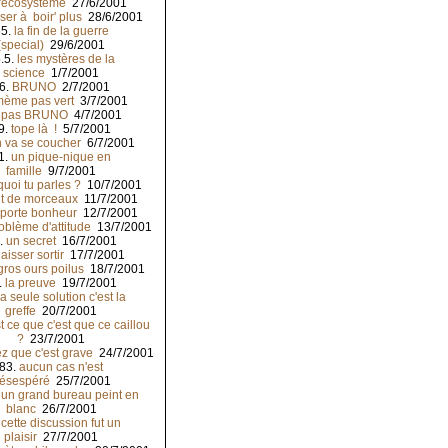
l'écosystème
27/6/2001
ser à boir' plus
28/6/2001
65.
la fin de la guerre
(special)
29/6/2001
.5.
les mystères de la
science
1/7/2001
6.
BRUNO
2/7/2001
mème pas vert
3/7/2001
.
pas BRUNO
4/7/2001
9.
tope là !
5/7/2001
 va se coucher
6/7/2001
1.
un pique-nique en
famille
9/7/2001
quoi tu parles ?
10/7/2001
nt de morceaux
11/7/2001
 porte bonheur
12/7/2001
oblème d'attitude
13/7/2001
.
un secret
16/7/2001
laisser sortir
17/7/2001
gros ours poilus
18/7/2001
.
la preuve
19/7/2001
la seule solution c'est la
greffe
20/7/2001
t ce que c'est que ce caillou
?
23/7/2001
z que c'est grave
24/7/2001
83.
aucun cas n'est
ésespéré
25/7/2001
i un grand bureau peint en
blanc
26/7/2001
.
cette discussion fut un
plaisir
27/7/2001