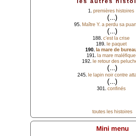
les autres histo
1.
premières histoires
(...)
95.
Maître Y. a perdu sa puant
(...)
188.
c'est la crise
189.
le paquet
190.
la mare de burea
191.
la mare maléfique
192.
le retour des peluch
(...)
245.
le lapin noir contre at
(...)
301.
confinés
toutes les histoires
Mini menu